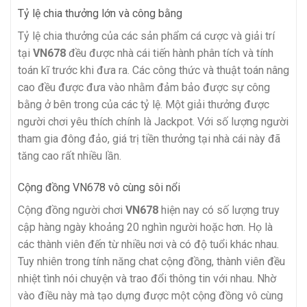
Tỷ lệ chia thưởng lớn và công bằng
Tỷ lệ chia thưởng của các sản phẩm cá cược và giải trí
tại
VN678
đều được nhà cái tiến hành phân tích và tính
toán kĩ trước khi đưa ra. Các công thức và thuật toán nâng
cao đều được đưa vào nhằm đảm bảo được sự công
bằng ở bên trong của các tỷ lệ. Một giải thưởng được
người chơi yêu thích chính là Jackpot. Với số lượng người
tham gia đông đảo, giá trị tiền thưởng tại nhà cái này đã
tăng cao rất nhiều lần.
Cộng đồng VN678 vô cùng sôi nổi
Cộng đồng người chơi
VN678
hiện nay có số lượng truy
cập hàng ngày khoảng 20 nghìn người hoặc hơn. Họ là
các thành viên đến từ nhiều nơi và có độ tuổi khác nhau.
Tuy nhiên trong tính năng chat cộng đồng, thành viên đều
nhiệt tình nói chuyện và trao đổi thông tin với nhau. Nhờ
vào điều này mà tạo dựng được một cộng đồng vô cùng