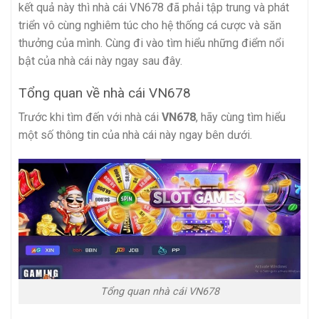
kết quả này thì nhà cái VN678 đã phải tập trung và phát
triển vô cùng nghiêm túc cho hệ thống cá cược và săn
thưởng của mình. Cùng đi vào tìm hiểu những điểm nổi
bật của nhà cái này ngay sau đây.
Tổng quan về nhà cái VN678
Trước khi tìm đến với nhà cái
VN678
, hãy cùng tìm hiểu
một số thông tin của nhà cái này ngay bên dưới.
Tổng quan nhà cái VN678