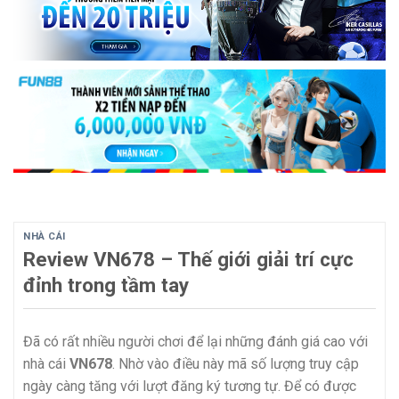
NHÀ CÁI
Review VN678 – Thế giới giải trí cực
đỉnh trong tầm tay
Đã có rất nhiều người chơi để lại những đánh giá cao với
nhà cái
VN678
. Nhờ vào điều này mã số lượng truy cập
ngày càng tăng với lượt đăng ký tương tự. Để có được