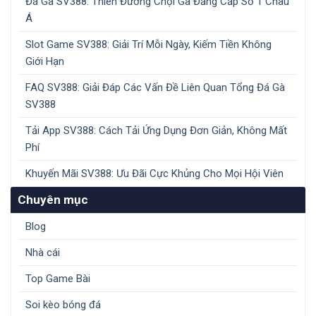
Đá Gà SV388: Thiên Đường Chọi Gà Đẳng Cấp Số 1 Châu
Á
Slot Game SV388: Giải Trí Mỗi Ngày, Kiếm Tiền Không
Giới Hạn
FAQ SV388: Giải Đáp Các Vấn Đề Liên Quan Tổng Đá Gà
SV388
Tải App SV388: Cách Tải Ứng Dụng Đơn Giản, Không Mất
Phí
Khuyến Mãi SV388: Ưu Đãi Cực Khủng Cho Mọi Hội Viên
Chuyên mục
Blog
Nhà cái
Top Game Bài
Soi kèo bóng đá