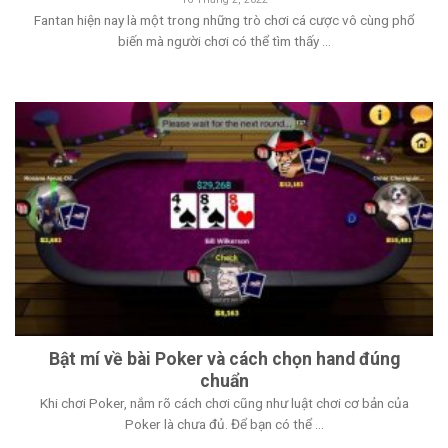
Fantan hiện nay là một trong những trò chơi cá cược vô cùng phổ
biến mà người chơi có thể tìm thấy ...
Bật mí về bài Poker và cách chọn hand đúng
chuẩn
Khi chơi Poker, nắm rõ cách chơi cũng như luật chơi cơ bản của
Poker là chưa đủ. Để bạn có thể ...