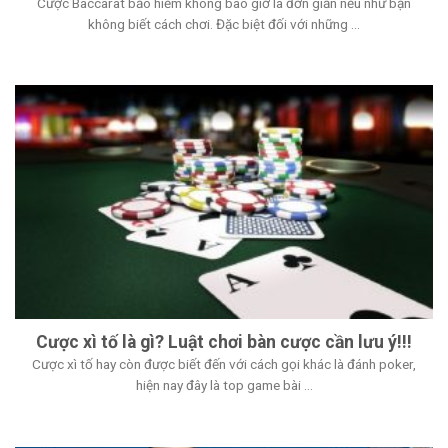
Cược Baccarat bảo hiểm không bao giờ là đơn giản nếu như bạn
không biết cách chơi. Đặc biệt đối với những ...
Cược xì tố là gì? Luật chơi bàn cược cần lưu ý!!!
Cược xì tố hay còn được biết đến với cách gọi khác là đánh poker,
hiện nay đây là top game bài ...